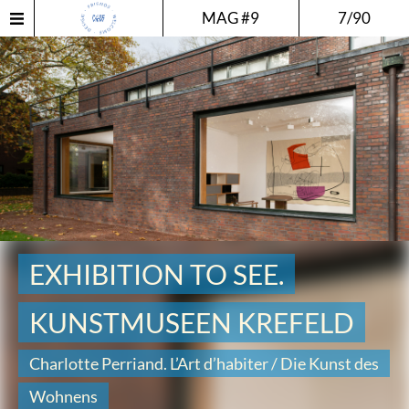
MAG #9
7/90
EXHIBITION TO SEE.
KUNSTMUSEEN KREFELD
Charlotte Perriand. L’Art d’habiter / Die Kunst des
Wohnens