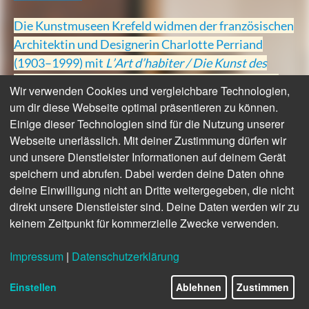
Die Kunstmuseen Krefeld widmen der französischen
Architektin und Designerin Charlotte Perriand
(1903–1999) mit
L’Art d’habiter / Die Kunst des
Wohnens
die erste Retrospektive in Deutschland.
Wir verwenden Cookies und vergleichbare Technologien,
Rund 500 Exponate – darunter seltene
um dir diese Webseite optimal präsentieren zu können.
Originalmöbel, Archivdokumente, Fotografien und
Einige dieser Technologien sind für die Nutzung unserer
Filmaufnahmen –veranschaulichen das vielfältige
Webseite unerlässlich. Mit deiner Zustimmung dürfen wir
und visionäre Werk der Designerin an allen drei
und unsere Dienstleister Informationen auf deinem Gerät
speichern und abrufen. Dabei werden deine Daten ohne
Häusern (Kaiser Wilhelm Museum, Haus Esters und
deine Einwilligung nicht an Dritte weitergegeben, die nicht
Haus Lange).
direkt unsere Dienstleister sind. Deine Daten werden wir zu
keinem Zeitpunkt für kommerzielle Zwecke verwenden.
Impressum
|
Datenschutzerklärung
Einstellen
Ablehnen
Zustimmen