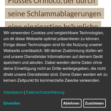
Flusses Orinoco, der durch
seine Schlammablagerungen
eine einzigartige bräunliche
Wir verwenden Cookies und vergleichbare Technologien,
Färbung annimmt.
um dir diese Webseite optimal präsentieren zu können.
Einige dieser Technologien sind für die Nutzung unserer
Webseite unerlässlich. Mit deiner Zustimmung dürfen wir
und unsere Dienstleister Informationen auf deinem Gerät
speichern und abrufen. Dabei werden deine Daten ohne
deine Einwilligung nicht an Dritte weitergegeben, die nicht
direkt unsere Dienstleister sind. Deine Daten werden wir zu
keinem Zeitpunkt für kommerzielle Zwecke verwenden.
Impressum
|
Datenschutzerklärung
Einstellen
Ablehnen
Zustimmen