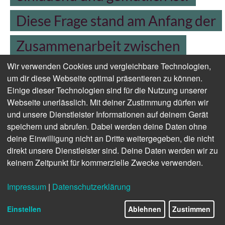
Diese Frage stand am Anfang der
Zusammenarbeit zwischen
Wir verwenden Cookies und vergleichbare Technologien,
mūller und Studio Faubel. Aus
um dir diese Webseite optimal präsentieren zu können.
Einige dieser Technologien sind für die Nutzung unserer
einem offenen Dialog entstand
Webseite unerlässlich. Mit deiner Zustimmung dürfen wir
und unsere Dienstleister Informationen auf deinem Gerät
Schritt für Schritt ein Entwurf, der
speichern und abrufen. Dabei werden deine Daten ohne
deine Einwilligung nicht an Dritte weitergegeben, die nicht
die handwerkliche Expertise der
direkt unsere Dienstleister sind. Deine Daten werden wir zu
keinem Zeitpunkt für kommerzielle Zwecke verwenden.
Augsburger Manufaktur spürbar
Impressum
|
Datenschutzerklärung
macht und zugleich
Einstellen
Ablehnen
Zustimmen
gestalterische Haltung zeigt: der