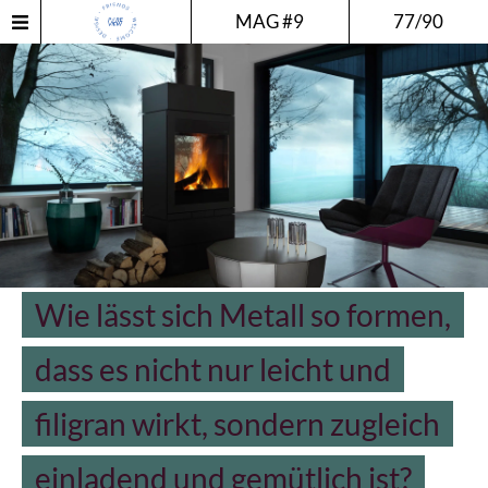
MAG #9
77/90
Wie lässt sich Metall so formen,
dass es nicht nur leicht und
filigran wirkt, sondern zugleich
einladend und gemütlich ist?