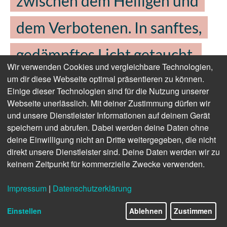
zwischen dem Heiligen und
dem Verbotenen. In sanftes,
gedämpftes Licht getaucht,
Wir verwenden Cookies und vergleichbare Technologien,
dient die Lobby als Übergang
um dir diese Webseite optimal präsentieren zu können.
Einige dieser Technologien sind für die Nutzung unserer
Webseite unerlässlich. Mit deiner Zustimmung dürfen wir
von der Außenwelt zum Hotel,
und unsere Dienstleister Informationen auf deinem Gerät
speichern und abrufen. Dabei werden deine Daten ohne
als Schwelle in eine andere
deine Einwilligung nicht an Dritte weitergegeben, die nicht
direkt unsere Dienstleister sind. Deine Daten werden wir zu
Welt. Geleitet durch einen
keinem Zeitpunkt für kommerzielle Zwecke verwenden.
Teppich von Ege mit
Impressum
|
Datenschutzerklärung
Einstellen
Ablehnen
Zustimmen
Schlangenmuster.