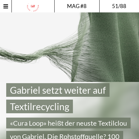
MAG #8
51/88
Gabriel setzt weiter auf
Textilrecycling
«Cura Loop» heißt der neuste Textilclou
von Gabriel. Die Rohstoffquelle? 100