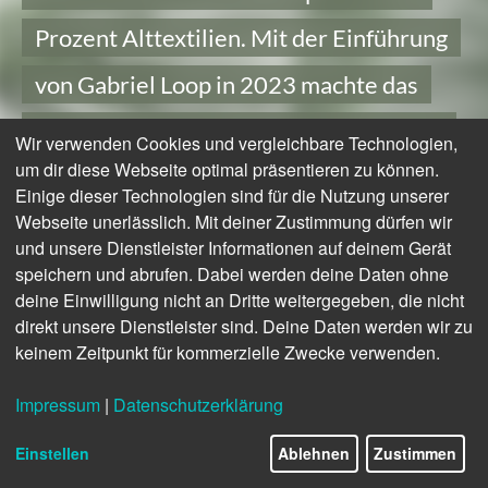
Prozent Alttextilien. Mit der Einführung
von Gabriel Loop in 2023 machte das
dänische Traditionsunternehmen einen
Wir verwenden Cookies und vergleichbare Technologien,
um dir diese Webseite optimal präsentieren zu können.
großen Schritt in Richtung
Einige dieser Technologien sind für die Nutzung unserer
Webseite unerlässlich. Mit deiner Zustimmung dürfen wir
Kreislaufwirtschaft in der
und unsere Dienstleister Informationen auf deinem Gerät
Textilproduktion. Die Initiative stellt ein
speichern und abrufen. Dabei werden deine Daten ohne
deine Einwilligung nicht an Dritte weitergegeben, die nicht
geschlossenes Kreislaufsystem vor, das
direkt unsere Dienstleister sind. Deine Daten werden wir zu
keinem Zeitpunkt für kommerzielle Zwecke verwenden.
Textilabfälle in neue, hochwertige
Impressum
|
Datenschutzerklärung
Polsterstoffe – sogenannte Loop-Textilien
Einstellen
Ablehnen
Zustimmen
– umwandelt, die immer wieder recycelt