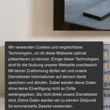
Wir verwenden Cookies und vergleichbare
Was 1922 als kleine Tischlerei begann, 
Technologien, um dir diese Webseite optimal
präsentieren zu können. Einige dieser Technologien
Familienunternehmen in dritter Gener
sind für die Nutzung unserer Webseite unerlässlich.
Mit deiner Zustimmung dürfen wir und unsere
Mitarbeitenden, fest verwurzelt in Rie
Dienstleister Informationen auf deinem Gerät
speichern und abrufen. Dabei werden deine Daten
maßgefertigten Einzelstücken bis zu ga
ohne deine Einwilligung nicht an Dritte
Einrichtungskonzepten mit Wandverkl
weitergegeben, die nicht direkt unsere Dienstleister
sind. Deine Daten werden wir zu keinem Zeitpunkt
Boden bis zur Decke: Jede Kreation ver
für kommerzielle Zwecke verwenden.