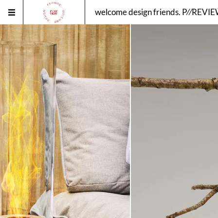
welcome design friends. P⁄⁄REVI