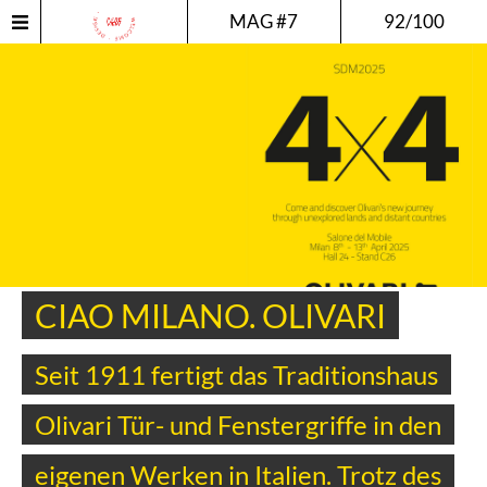
MAG #7
92/100
CIAO MILANO. OLIVARI
Seit 1911 fertigt das Traditionshaus
Olivari Tür- und Fenstergriffe in den
eigenen Werken in Italien. Trotz des