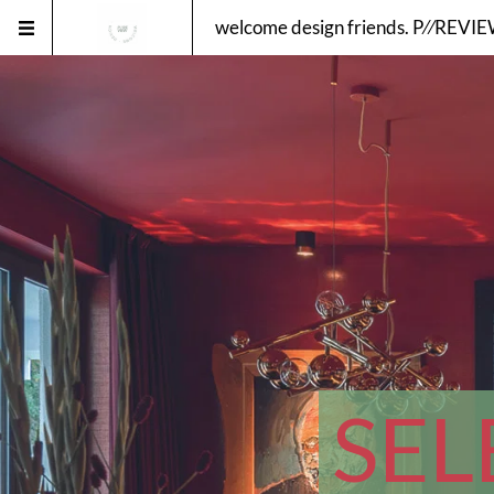
welcome design friends. P⁄⁄REVI
SEL