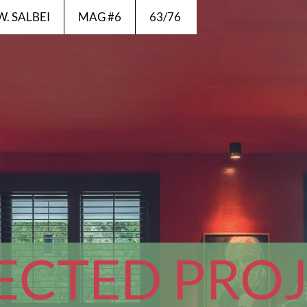
EW. SALBEI
MAG #6
63/76
ECTED PROJ