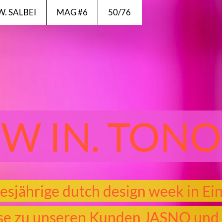
EW. SALBEI
MAG #6
50/76
W IN. TON
esjährige dutch design week in E
ise zu unseren Kunden JASNO und 