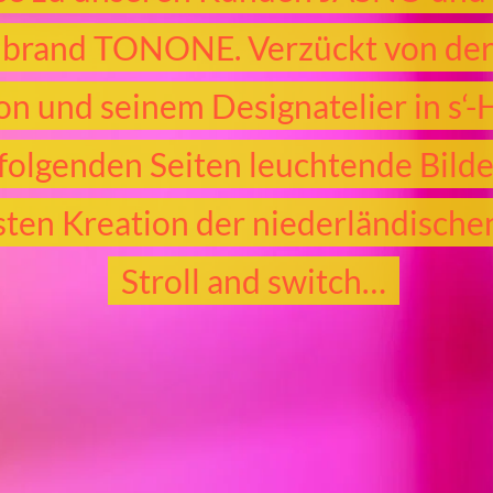
brand TONONE. Verzückt von der 
on und seinem Designatelier in s‘-
 folgenden Seiten leuchtende Bild
usten Kreation der niederländisch
Stroll and switch…