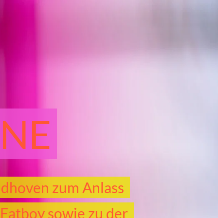
ONE
indhoven zum Anlass
Fatboy sowie zu der