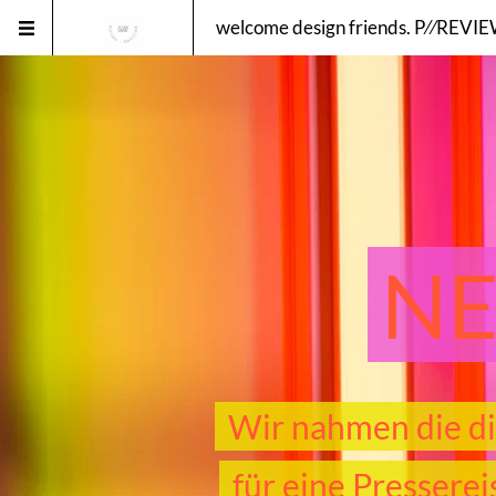
welcome design friends. P⁄⁄REVI
NE
Wir nahmen die di
für eine Pressere