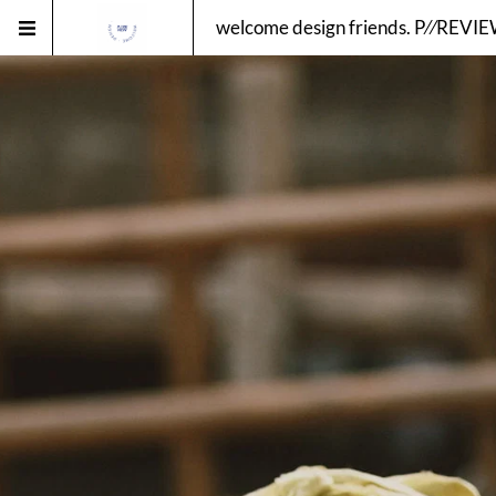
welcome design friends. P⁄⁄RE