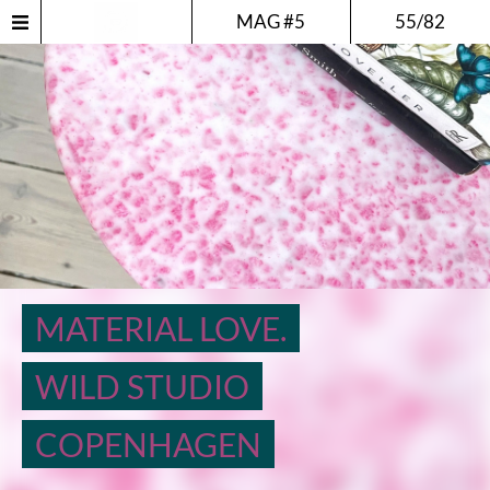
MAG #5
55/82
MATERIAL LOVE.
WILD STUDIO
COPENHAGEN