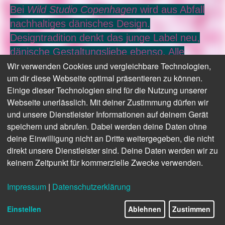
Bei
Wild Studio Copenhagen
wird aus Abfall
nachhaltiges dänisches Design.
Designtradition denkt das junge Label neu,
dänische Gestaltungsliebe ebenso. Alle
Wir verwenden Cookies und vergleichbare Technologien,
Kollektionen bestehen zu 100 Prozent aus
um dir diese Webseite optimal präsentieren zu können.
recyceltem Kunststoff, wird in Dänemark aus
Einige dieser Technologien sind für die Nutzung unserer
lokal gesammelten Materialien hergestellt und
Webseite unerlässlich. Mit deiner Zustimmung dürfen wir
in Kopenhagen entworfen.
und unsere Dienstleister Informationen auf deinem Gerät
speichern und abrufen. Dabei werden deine Daten ohne
Fröhliche Beistell- und Sitzmöbel, vielseitige
deine Einwilligung nicht an Dritte weitergegeben, die nicht
Ablage und Alltagsbegleiter, neuartige
direkt unsere Dienstleister sind. Deine Daten werden wir zu
Pflanzkübel und Podeste:
Wild Studio
bringt
keinem Zeitpunkt für kommerzielle Zwecke verwenden.
Farbe und Verspieltheit in unsere Umgebung
Impressum
|
Datenschutzerklärung
und bietet gleichzeitig eine ökologisch
nachhaltige Alternative.
Einstellen
Ablehnen
Zustimmen
Wir haben das sympathische Label im Juni im