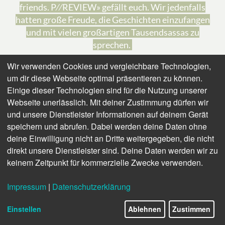
friends. P⁄⁄REVIEW» gefällt euch. Wir jedenfalls
hatten große Freude, die Geschichten einzufangen
und mit vielen großartigen Tausendsassas zu
sprechen.
Wir verwenden Cookies und vergleichbare Technologien,
Großen Dank erneut an unsere Kunden und
design
um dir diese Webseite optimal präsentieren zu können.
friends
für ihre wunderbaren Brand Stories, die wir
Einige dieser Technologien sind für die Nutzung unserer
erzählen dürfen und Produkte, die unser aller Alltag
Webseite unerlässlich. Mit deiner Zustimmung dürfen wir
schöner und lebenswerter machen. Und, in
und unsere Dienstleister Informationen auf deinem Gerät
liebgewonnener Tradition: Danke dir Stefan
speichern und abrufen. Dabei werden deine Daten ohne
Westendorp für dein Mitgestalten unseres MAG.
deine Einwilligung nicht an Dritte weitergegeben, die nicht
direkt unsere Dienstleister sind. Deine Daten werden wir zu
Ihr Lieben, wir sehen uns auf der ORGATEC – bis
keinem Zeitpunkt für kommerzielle Zwecke verwenden.
dahin wünschen wir euch einen schönen Sommer!
Sandy, Laura, Carolyn, Amelie und Simone
Impressum
|
Datenschutzerklärung
Einstellen
Ablehnen
Zustimmen