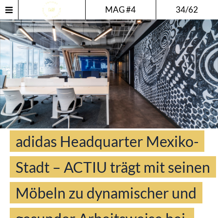
MAG #4
34/62
adidas Headquarter Mexiko-
Stadt – ACTIU trägt mit seinen
Möbeln zu dynamischer und