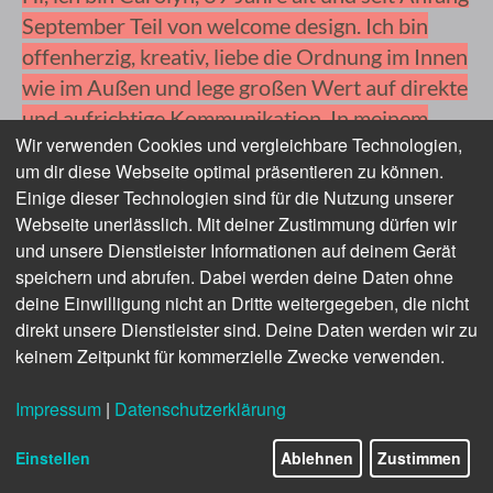
September Teil von welcome design. Ich bin
offenherzig, kreativ, liebe die Ordnung im Innen
wie im Außen und lege großen Wert auf direkte
und aufrichtige Kommunikation. In meinem
Wir verwenden Cookies und vergleichbare Technologien,
Alltag macht mir der Fokus auf das Regionale
um dir diese Webseite optimal präsentieren zu können.
Spaß – welche Künstler und Kreative kommen
Einige dieser Technologien sind für die Nutzung unserer
aus der Gegend, wo kriege ich leckere lokale
Webseite unerlässlich. Mit deiner Zustimmung dürfen wir
Produkte, an welchen Spots kann ich die
und unsere Dienstleister Informationen auf deinem Gerät
schönsten nachhaltig gewachsenen Blumen
speichern und abrufen. Dabei werden deine Daten ohne
schneiden… Aber ich lasse meinen Blick auch
deine Einwilligung nicht an Dritte weitergegeben, die nicht
direkt unsere Dienstleister sind. Deine Daten werden wir zu
gerne über den Tellerrand schweifen: den
keinem Zeitpunkt für kommerzielle Zwecke verwenden.
eigenen Horizont erweitern durch Kunst und
Reisen, kreative Projekte und ehrliche
Impressum
|
Datenschutzerklärung
Gespräche finde ich super wichtig; ganz viel
lerne ich dabei von meinen Kindern, die so
Einstellen
Ablehnen
Zustimmen
erfrischend direkt und im Moment sind.