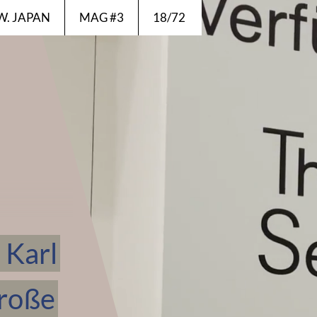
EW. JAPAN
MAG #3
18/72
 Karl
Große