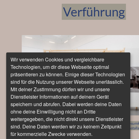
Verführung
Wir verwenden Cookies und vergleichbare
Technologien, um dir diese Webseite optimal
präsentieren zu können. Einige dieser Technologien
sind für die Nutzung unserer Webseite unerlässlich.
Mit deiner Zustimmung dürfen wir und unsere
Dienstleister Informationen auf deinem Gerät
speichern und abrufen. Dabei werden deine Daten
ohne deine Einwilligung nicht an Dritte
weitergegeben, die nicht direkt unsere Dienstleister
Die Große Verführung. Karl Ernst Osthaus und die Anfänge der Konsumk
sind. Deine Daten werden wir zu keinem Zeitpunkt
Sammlung Deutsches Museum für Kunst in Handel und Gewerbe, Installa
für kommerzielle Zwecke verwenden.
KWM, Kunstmuseen Krefeld, 2023
Foto: Dirk Rose