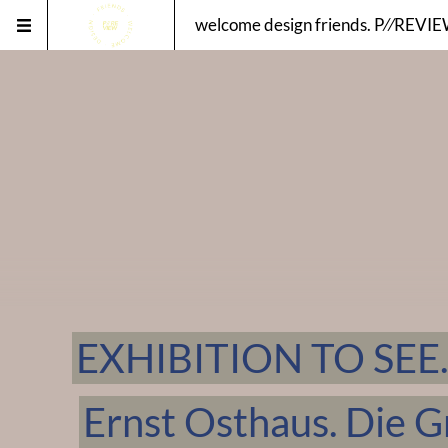
welcome design friends. P⁄⁄REVI
EXHIBITION TO SEE.
Ernst Osthaus. Die 