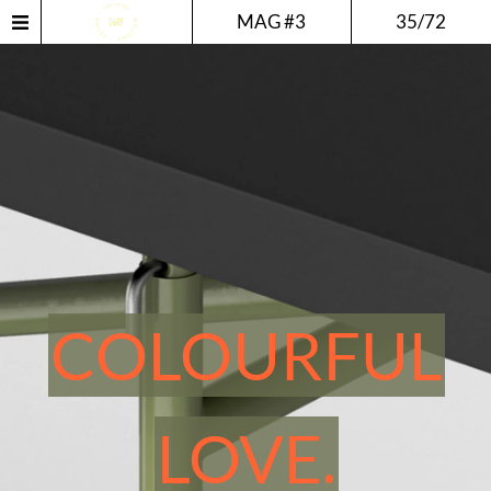
MAG #3
35/72
COLOURFUL
LOVE.