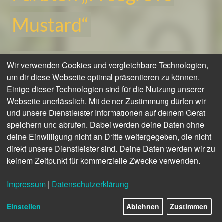
Mustard“
Für ihr wohl wichtigstes Projekt – das Haus
Wir verwenden Cookies und vergleichbare Technologien,
ihrer Familie – arbeitete Kreativdirektorin,
um dir diese Webseite optimal präsentieren zu können.
Filmkünstlerin und Kuratorin Andrea Gelardin
Einige dieser Technologien sind für die Nutzung unserer
ausschließlich mit Farben aus dem Hause
Webseite unerlässlich. Mit deiner Zustimmung dürfen wir
Mylands. Die mühelos elegante und
und unsere Dienstleister Informationen auf deinem Gerät
speichern und abrufen. Dabei werden deine Daten ohne
farbenfrohe Gestaltung ihres Domizils in
deine Einwilligung nicht an Dritte weitergegeben, die nicht
England ist stark von ihren spanischen und
direkt unsere Dienstleister sind. Deine Daten werden wir zu
italienischen Wurzeln geprägt. Im Zentrum des
keinem Zeitpunkt für kommerzielle Zwecke verwenden.
Familienlebens steht die Küche, die daher ein
ganz besonderes farbliches Augenmerk erhielt:
Impressum
|
Datenschutzerklärung
Für die Küchenschränke entwickelte Andrea
Einstellen
Ablehnen
Zustimmen
Gelardin gemeinsam mit Mylands einen eigenen