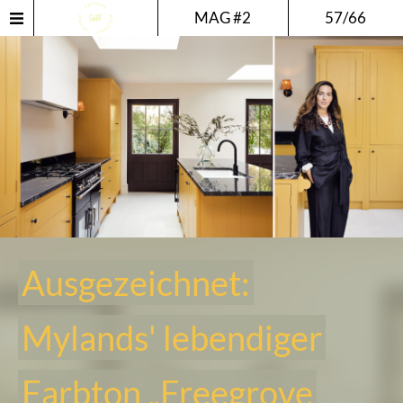
MAG #2
57/66
Ausgezeichnet:
Mylands' lebendiger
Farbton „Freegrove