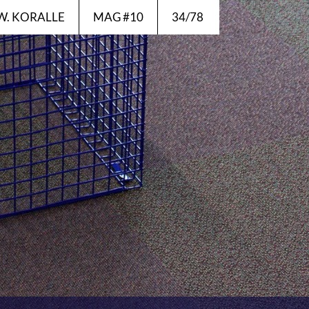
IEW. KORALLE
MAG #10
34/78