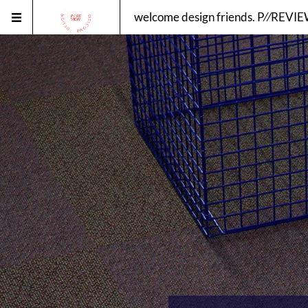
welcome design friends. P⁄⁄REV