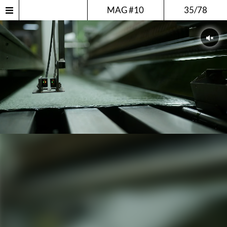
MAG #10
35/78