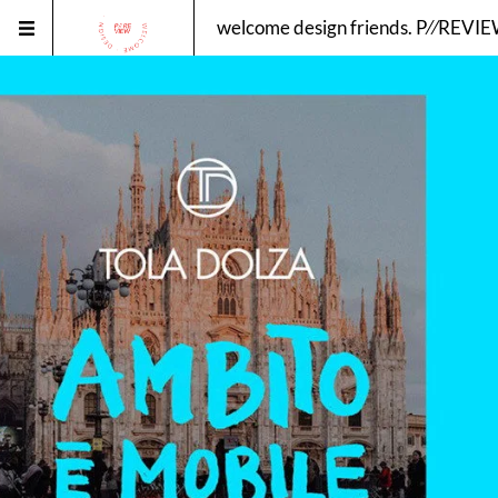
welcome design friends. P⁄⁄REV