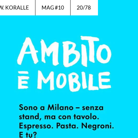
IEW. KORALLE
MAG #10
20/78