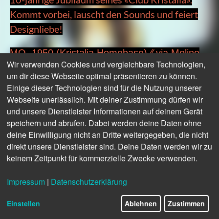
Kommt vorbei, lauscht den Sounds und feiert
Designliebe!
MO. 1950 (Kristalia Homebase) ⁄⁄ via Molino
Wir verwenden Cookies und vergleichbare Technologien,
Delle Armi 14
um dir diese Webseite optimal präsentieren zu können.
Einige dieser Technologien sind für die Nutzung unserer
Event: Do. (23.04.), 18.30 Uhr
Webseite unerlässlich. Mit deiner Zustimmung dürfen wir
und unsere Dienstleister Informationen auf deinem Gerät
House of Finemateria ⁄⁄ via Cadibona 9
speichern und abrufen. Dabei werden deine Daten ohne
deine Einwilligung nicht an Dritte weitergegeben, die nicht
Events: Di. (21.04.), Mi. (22.04.), Fr. (24.04.),
direkt unsere Dienstleister sind. Deine Daten werden wir zu
19.30 Uhr ⁄⁄ Do. (23.04.), 19.00 Uhr
keinem Zeitpunkt für kommerzielle Zwecke verwenden.
Seventy Venezia ⁄⁄ via Solferino 7
Impressum
|
Datenschutzerklärung
Event: Mi. (22.04.), 18.30 Uhr
Einstellen
Ablehnen
Zustimmen
Ironica Bar ⁄⁄ via Valvassori Peroni 83