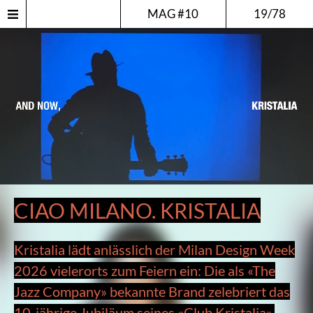
MAG #10
19/78
CIAO MILANO. KRISTALIA
Kristalia lädt anlässlich der Milan Design Week
2026 vielerorts zum Feiern ein: Die als «The
Jazz Company» bekannte Brand zelebriert das
10-jährige Jubiläum seines «Club Kristalia».