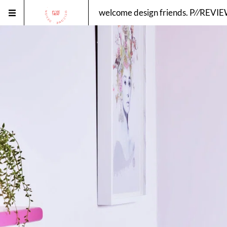
welcome design friends. P⁄⁄RE