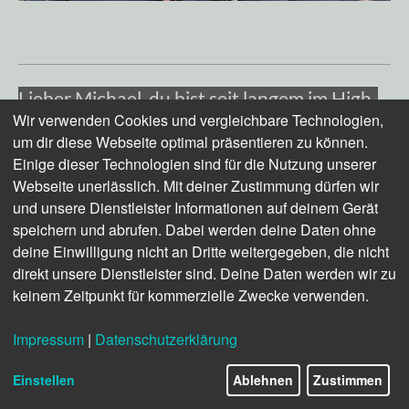
Lieber Michael, du bist seit langem im High-
Wir verwenden Cookies und vergleichbare Technologien,
End-Design zuhause: Wo genau kommst du
um dir diese Webseite optimal präsentieren zu können.
her, wo kann man dich verorten?
Einige dieser Technologien sind für die Nutzung unserer
Webseite unerlässlich. Mit deiner Zustimmung dürfen wir
Geboren in Berlin, aufgewachsen in
und unsere Dienstleister Informationen auf deinem Gerät
Mittelfranken, bin ich vor rund zehn Jahren
speichern und abrufen. Dabei werden deine Daten ohne
nach München gezogen. Ich komme aus
deine Einwilligung nicht an Dritte weitergegeben, die nicht
dem Holzbereich und bin über den
direkt unsere Dienstleister sind. Deine Daten werden wir zu
(Um-)Weg eines Holzhändlers in die
keinem Zeitpunkt für kommerzielle Zwecke verwenden.
Möbelbranche gekommen. Ich war in den
letzten 20 Jahren in einigen Möbelfirmen
Impressum
|
Datenschutzerklärung
tätig und habe irgendwann aus dem
Vertrieb heraus angefangen, mich um
Einstellen
Ablehnen
Zustimmen
Design, Produktentwicklung, Marketing